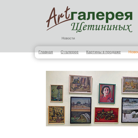
Новости
Главная
О галерее
Картины в продаже
Ново