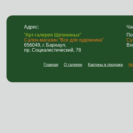
Адрес:
Ча
”Арт-галерея Щетининых”
По
Салон-магазин “Все для художника”
Су
656049, г. Барнаул,
Вх
пр. Социалистический, 78
Главная
О галерее
Картины в продаже
Но