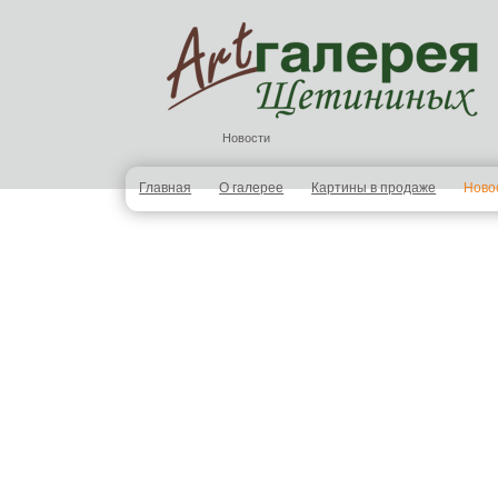
Новости
Главная
О галерее
Картины в продаже
Ново