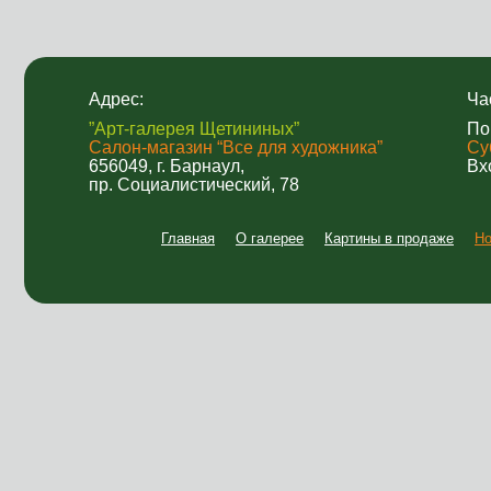
Адрес:
Ча
”Арт-галерея Щетининых”
По
Салон-магазин “Все для художника”
Су
656049, г. Барнаул,
Вх
пр. Социалистический, 78
Главная
О галерее
Картины в продаже
Но