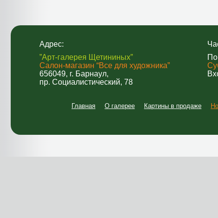
Адрес:
Ча
”Арт-галерея Щетининых”
По
Салон-магазин “Все для художника”
Су
656049, г. Барнаул,
Вх
пр. Социалистический, 78
Главная
О галерее
Картины в продаже
Но