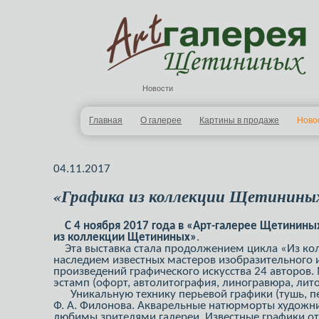
Новости
Главная
О галерее
Картины в продаже
Ново
04.11.2017
«Графика из коллекции Щетинины
С 4 ноября 2017 года в «Арт-галерее Щетинины
из коллекции Щетининых»
.
Эта выставка стала продолжением цикла «Из колл
наследием известных мастеров изобразительного и
произведений графического искусства 24 авторов.
эстамп (офорт, автолитография, линогравюра, лито
Уникальную технику перьевой графики (тушь, пе
Ф. А. Филонова. Акварельные натюрморты художник
любимы зрителями галереи. Известные графики оте