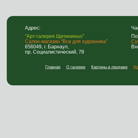
Адрес:
Ча
”Арт-галерея Щетининых”
По
Салон-магазин “Все для художника”
Су
656049, г. Барнаул,
Вх
пр. Социалистический, 78
Главная
О галерее
Картины в продаже
Но