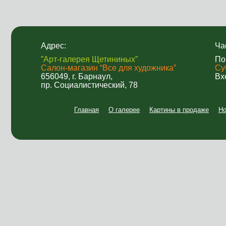
Адрес:
Ча
”Арт-галерея Щетининых”
По
Салон-магазин “Все для художника”
Су
656049, г. Барнаул,
Вх
пр. Социалистический, 78
Главная
О галерее
Картины в продаже
Но