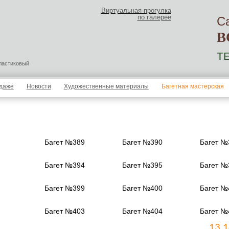
Виртуальная прогулка
по галерее
С
В
ТЕ
ластиковый
одаже
Новости
Художественные материалы
Багетная мастерская
Багет №389
Багет №390
Багет №
Багет №394
Багет №395
Багет №
Багет №399
Багет №400
Багет №
Багет №403
Багет №404
Багет №
13
1