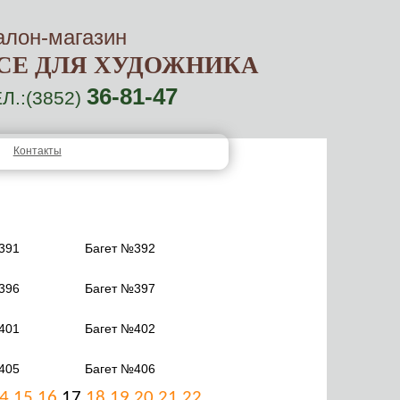
алон-магазин
СЕ ДЛЯ ХУДОЖНИКА
36-81-47
Л.:(3852)
Контакты
391
Багет №392
396
Багет №397
401
Багет №402
405
Багет №406
4
15
16
17
18
19
20
21
22