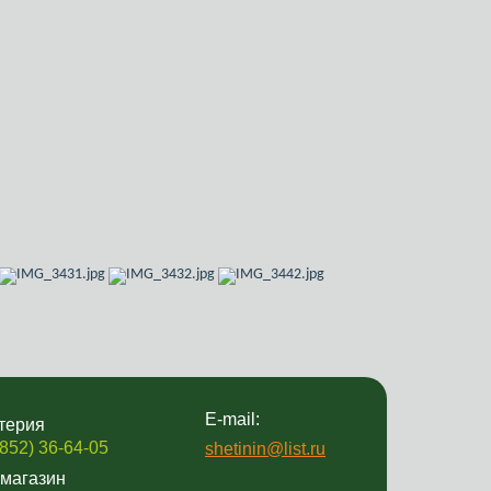
E-mail:
терия
3852) 36-64-05
shetinin@list.ru
магазин