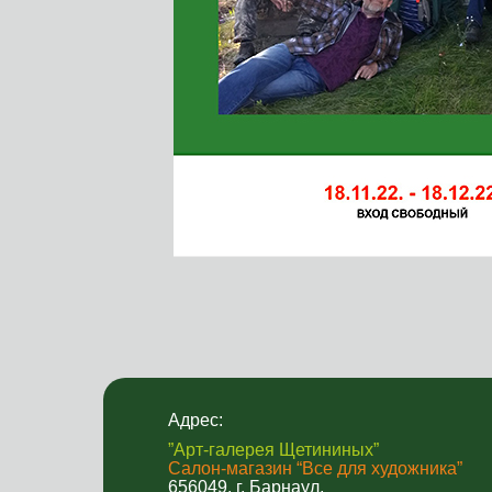
Адрес:
”Арт-галерея Щетининых”
Салон-магазин “Все для художника”
656049, г. Барнаул,