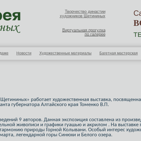
С
Творчество династии
художников Щетининых
В
Виртуальная прогулка
ТЕ
по галерее
одаже
Новости
Художественные материалы
Багетная мастерская
 Щетининых» работает художественная выставка, посвященн
анта губернатора Алтайского края Томенко В.П.
дений 9 авторов. Данная экспозиция составлена из произве
ельной живописи и графики гуашью и акрилом . На выставке
гармонию природы Горной Колывани. Особый интерес худож
 марта, легендарной горы Синюхи и Белого озера.